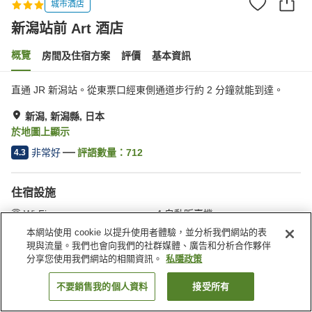
城市酒店
新潟站前 Art 酒店
概覽
房間及住宿方案
評價
基本資訊
直通 JR 新潟站。從東票口經東側通道步行約 2 分鐘就能到達。
新潟, 新潟縣, 日本
於地圖上顯示
非常好
評語數量：
712
4.3
住宿設施
Wi-Fi
自動販賣機
會議室
宴會廳
本網站使用 cookie 以提升使用者體驗，並分析我們網站的表
現與流量。我們也會向我們的社群媒體、廣告和分析合作夥伴
分享您使用我們網站的相關資訊。
私隱政策
主頁
日本
新潟縣
新潟
新潟站前 Art 酒店
不要銷售我的個人資料
接受所有
找客房