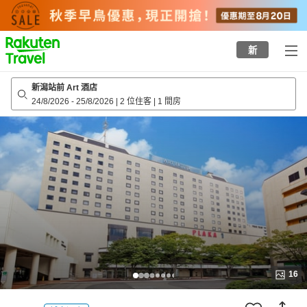
to
top
page
新
新潟站前 Art 酒店
24/8/2026
-
25/8/2026
|
2 位住客
|
1 間房
16