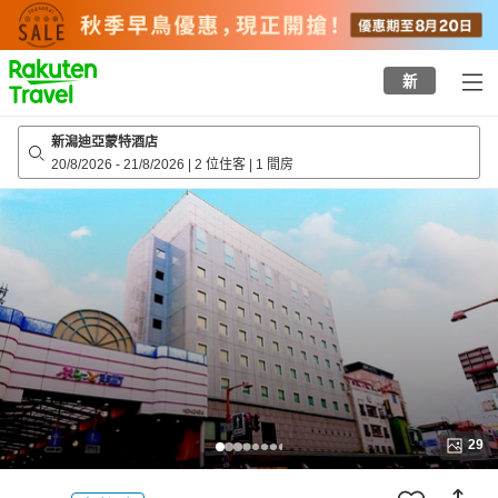
to
top
page
新
新潟迪亞蒙特酒店
20/8/2026
-
21/8/2026
|
2 位住客
|
1 間房
29