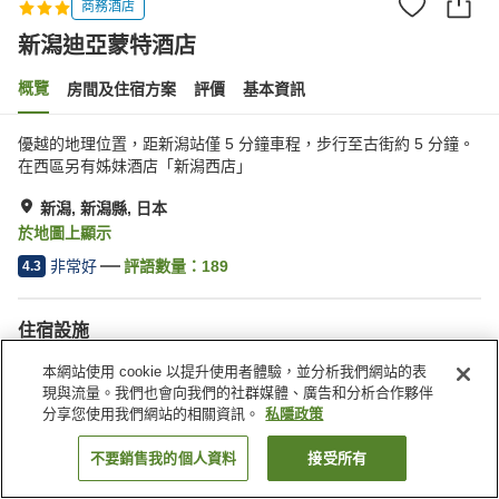
商務酒店
新潟迪亞蒙特酒店
概覽
房間及住宿方案
評價
基本資訊
優越的地理位置，距新潟站僅 5 分鐘車程，步行至古街約 5 分鐘。
在西區另有姊妹酒店「新潟西店」
新潟, 新潟縣, 日本
於地圖上顯示
非常好
評語數量：
189
4.3
住宿設施
停車場
水療/美容院
本網站使用 cookie 以提升使用者體驗，並分析我們網站的表
自動販賣機
會議室
現與流量。我們也會向我們的社群媒體、廣告和分析合作夥伴
分享您使用我們網站的相關資訊。
私隱政策
主頁
日本
新潟縣
新潟
新潟迪亞蒙特酒店
不要銷售我的個人資料
接受所有
找客房