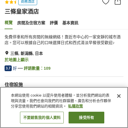
商務酒店
三條皇家酒店
概覽
房間及住宿方案
評價
基本資訊
免費停車和所有房間的無線網絡！靠近市中心的一家安靜的城市酒
店。您可以根據自己的口味選擇日式和西式清淡早餐很受歡迎♪
三條, 新潟縣, 日本
於地圖上顯示
好
評語數量：
109
3.7
住宿設施
停車場
自動販賣機
本網站使用 cookie 以提升使用者體驗，並分析我們網站的表
會議室
宴會廳
現與流量。我們也會向我們的社群媒體、廣告和分析合作夥伴
分享您使用我們網站的相關資訊。
私隱政策
主頁
日本
新潟縣
三條
三條皇家酒店
不要銷售我的個人資料
接受所有
找客房