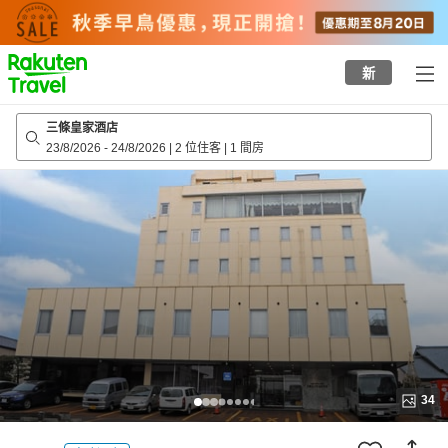
to
top
page
新
三條皇家酒店
23/8/2026
-
24/8/2026
|
2 位住客
|
1 間房
34