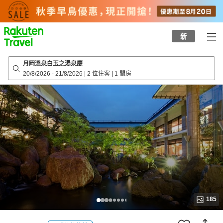
to
top
page
新
月岡溫泉白玉之湯泉慶
20/8/2026
-
21/8/2026
|
2 位住客
|
1 間房
185