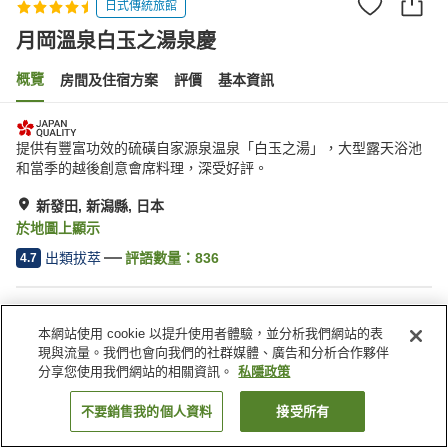
日式傳統旅館
月岡溫泉白玉之湯泉慶
概覽
房間及住宿方案
評價
基本資訊
提供有豐富功效的硫磺自家源泉温泉「白玉之湯」，大型露天浴池
和當季的越後創意會席料理，深受好評。
新發田, 新潟縣, 日本
於地圖上顯示
出類拔萃
評語數量：
836
4.7
住宿設施
本網站使用 cookie 以提升使用者體驗，並分析我們網站的表
停車場
桑拿
現與流量。我們也會向我們的社群媒體、廣告和分析合作夥伴
水療/美容院
私人包場
分享您使用我們網站的相關資訊。
私隱政策
不要銷售我的個人資料
接受所有
找客房
主頁
日本
新潟縣
新發田
月岡溫泉白玉之湯泉慶