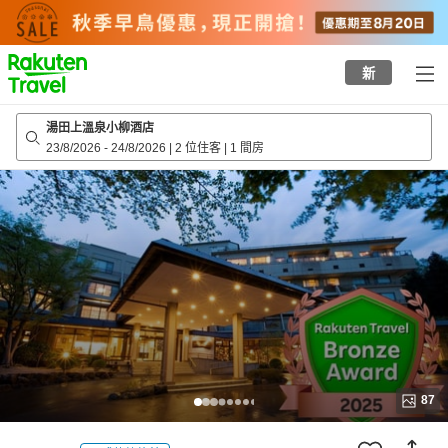
to
top
page
新
湯田上溫泉小柳酒店
23/8/2026
-
24/8/2026
|
2 位住客
|
1 間房
87