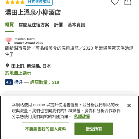
日式傳統旅館
湯田上溫泉小柳酒店
概覽
房間及住宿方案
評價
基本資訊
離新潟市最近／可品嚐美食的温泉旅館／2020 年無邊際露天浴池誕
生了
田上町, 新潟縣, 日本
於地圖上顯示
很好
評語數量：
518
4.2
住宿設施
本網站使用 cookie 以提升使用者體驗，並分析我們網站的表
停車場
桑拿
現與流量。我們也會向我們的社群媒體、廣告和分析合作夥伴
水療/美容院
泳池
分享您使用我們網站的相關資訊。
私隱政策
不要銷售我的個人資料
接受所有
找客房
主頁
日本
新潟縣
田上町
湯田上溫泉小柳酒店