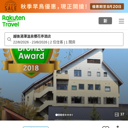
to
top
page
新
越後湯澤溫泉櫻花亭酒店
22/8/2026
-
23/8/2026
|
2 位住客
|
1 間房
37