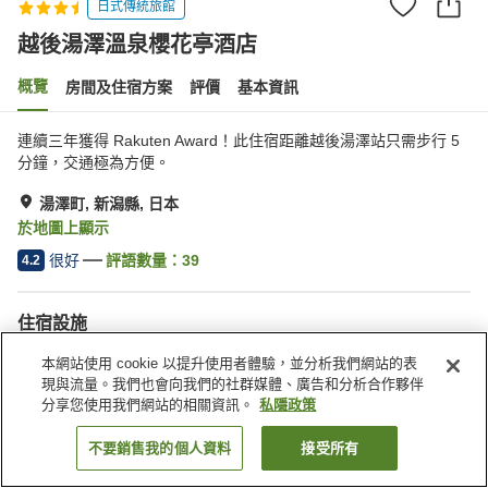
日式傳統旅館
越後湯澤溫泉櫻花亭酒店
概覽
房間及住宿方案
評價
基本資訊
連續三年獲得 Rakuten Award！此住宿距離越後湯澤站只需步行 5
分鐘，交通極為方便。
湯澤町, 新潟縣, 日本
於地圖上顯示
很好
評語數量：
39
4.2
住宿設施
停車場
自動販賣機
本網站使用 cookie 以提升使用者體驗，並分析我們網站的表
會議室
宴會廳
現與流量。我們也會向我們的社群媒體、廣告和分析合作夥伴
分享您使用我們網站的相關資訊。
私隱政策
主頁
日本
新潟縣
湯澤町
越後湯澤溫泉櫻花亭酒店
不要銷售我的個人資料
接受所有
找客房