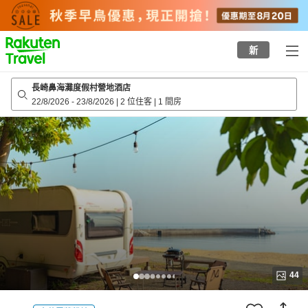
to
top
page
新
長崎鼻海灘度假村營地酒店
22/8/2026
-
23/8/2026
|
2 位住客
|
1 間房
44