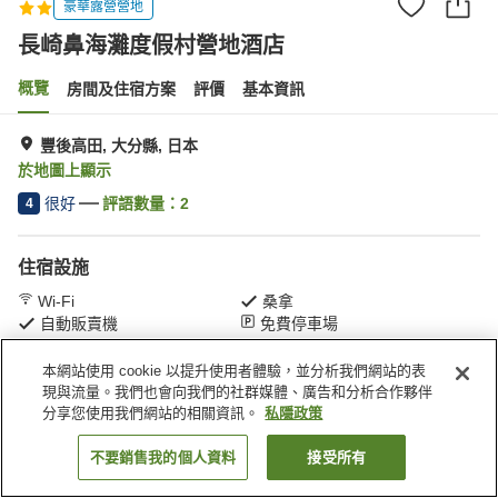
豪華露營營地
長崎鼻海灘度假村營地酒店
概覽
房間及住宿方案
評價
基本資訊
豐後高田, 大分縣, 日本
於地圖上顯示
很好
評語數量：
2
4
住宿設施
Wi-Fi
桑拿
自動販賣機
免費停車場
本網站使用 cookie 以提升使用者體驗，並分析我們網站的表
主頁
日本
大分縣
豐後高田
長崎鼻海灘度假村營地酒店
現與流量。我們也會向我們的社群媒體、廣告和分析合作夥伴
分享您使用我們網站的相關資訊。
私隱政策
不要銷售我的個人資料
接受所有
找客房