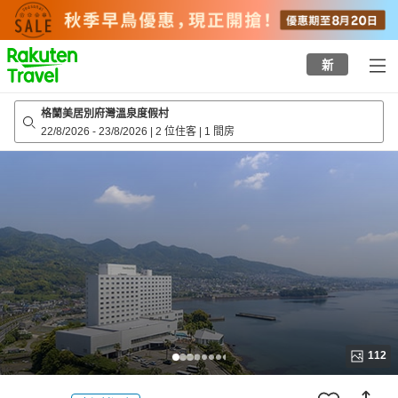
to
top
page
新
格蘭美居別府灣溫泉度假村
22/8/2026
-
23/8/2026
|
2 位住客
|
1 間房
112