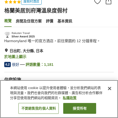
度假村酒店
格蘭美居別府灣溫泉度假村
概覽
房間及住宿方案
評價
基本資訊
日出町, 大分縣, 日本
於地圖上顯示
很好
評語數量：
1,181
4.2
住宿設施
Wi-Fi
桑拿
本網站使用 cookie 以提升使用者體驗，並分析我們網站的表
餐廳
休息室
現與流量。我們也會向我們的社群媒體、廣告和分析合作夥伴
分享您使用我們網站的相關資訊。
私隱政策
主頁
日本
大分縣
日出町
格蘭美居別府灣溫泉度假村
不要銷售我的個人資料
接受所有
找客房