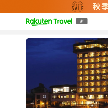
t
新
概覽
房間及住宿方案
評價
設施
o
p
P
a
g
e
_
s
e
a
r
c
h