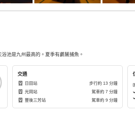
露天浴池是九州最高的。夏季有鸕鶿捕魚。
交通
日田站
步行
約
13
分鐘
光岡站
駕車
約
7
分鐘
豐後三芳站
駕車
約
9
分鐘