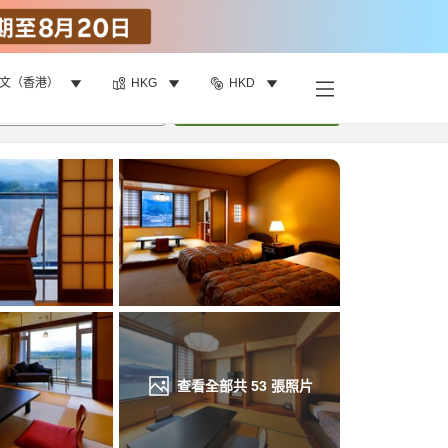
文（香港）
HKG
HKD
找客房
•
1
間房
重新搜尋
查看全部共
53
張照片