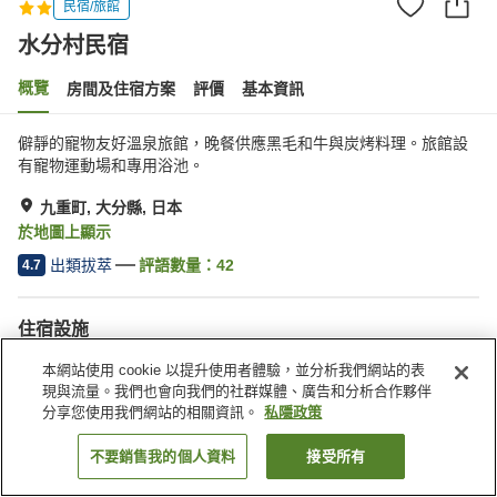
民宿/旅館
水分村民宿
概覽
房間及住宿方案
評價
基本資訊
僻靜的寵物友好溫泉旅館，晚餐供應黑毛和牛與炭烤料理。旅館設
有寵物運動場和專用浴池。
九重町, 大分縣, 日本
於地圖上顯示
出類拔萃
評語數量：
42
4.7
住宿設施
停車場
水療/美容院
本網站使用 cookie 以提升使用者體驗，並分析我們網站的表
寵物友善
露天浴池（溫泉）
現與流量。我們也會向我們的社群媒體、廣告和分析合作夥伴
分享您使用我們網站的相關資訊。
私隱政策
主頁
日本
大分縣
九重町
水分村民宿
不要銷售我的個人資料
接受所有
找客房