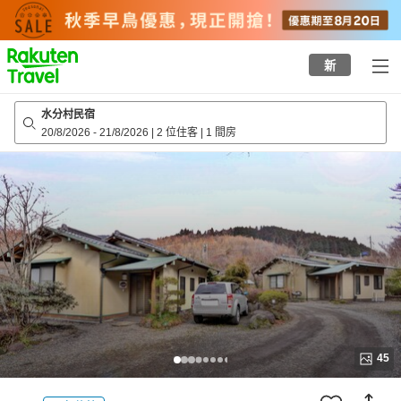
to
top
page
新
水分村民宿
20/8/2026
-
21/8/2026
|
2 位住客
|
1 間房
45