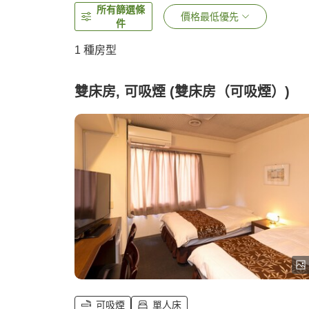
所有篩選條
價格最低優先
件
1 種房型
雙床房, 可吸煙 (雙床房（可吸煙）)
可吸煙
單人床