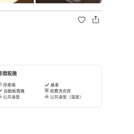
住宿設施
停車場
桑拿
自動販賣機
收費洗衣房
公共澡堂
公共澡堂（溫泉）