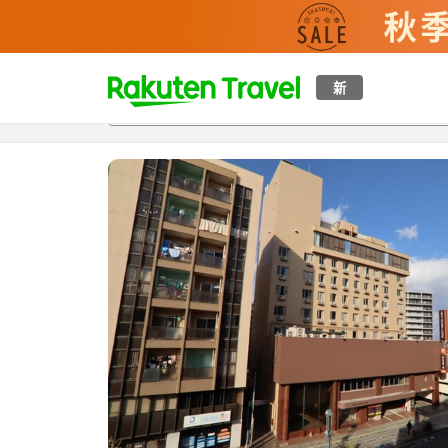
t
新
概覽
房間及住宿方案
評價
設施
o
p
P
a
g
e
_
s
e
a
r
c
h