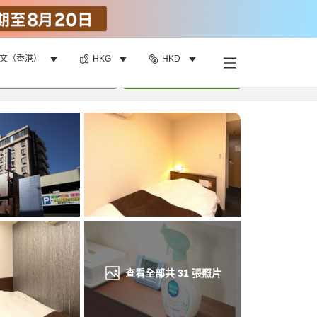
文（香港）
HKG
HKD
找客房
•
1
間房
重新搜尋
查看全部共
31
張照片