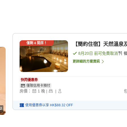
僅剩
4
間房！
【簡約住宿】天然溫泉及
8月20日
前可免費取消
更詳細的方案資訊
快閃優惠券
僅限信用卡預付
房價：
1
晚
|
|
使用優惠券以享
HK$88.32
OFF
2