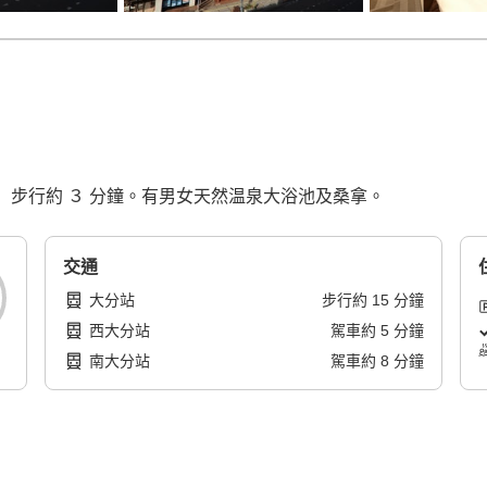
Theater 步行約 ３ 分鐘。有男女天然温泉大浴池及桑拿。
交通
大分站
步行
約
15
分鐘
西大分站
駕車
約
5
分鐘
南大分站
駕車
約
8
分鐘