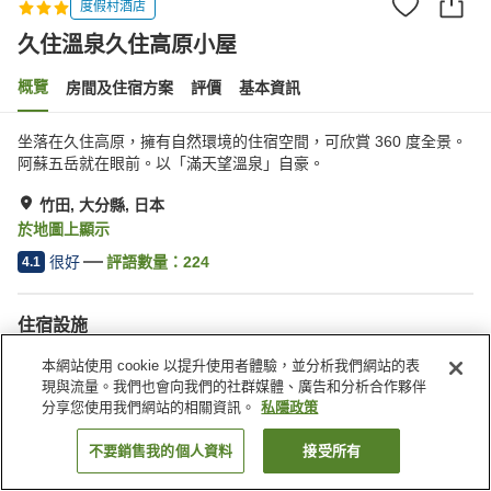
度假村酒店
久住溫泉久住高原小屋
概覽
房間及住宿方案
評價
基本資訊
坐落在久住高原，擁有自然環境的住宿空間，可欣賞 360 度全景。
阿蘇五岳就在眼前。以「滿天望溫泉」自豪。
竹田, 大分縣, 日本
於地圖上顯示
很好
評語數量：
224
4.1
住宿設施
停車場
桑拿
本網站使用 cookie 以提升使用者體驗，並分析我們網站的表
水療/美容院
餐廳
現與流量。我們也會向我們的社群媒體、廣告和分析合作夥伴
分享您使用我們網站的相關資訊。
私隱政策
主頁
日本
大分縣
竹田
久住溫泉久住高原小屋
不要銷售我的個人資料
接受所有
找客房