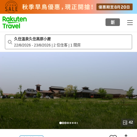
to
top
page
新
久住溫泉久住高原小屋
22/8/2026
-
23/8/2026
|
2 位住客
|
1 間房
42