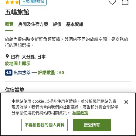
日式傳統旅館
五嶋旅館
概覽
房間及住宿方案
評價
基本資訊
旅館內提供時令新鮮魚類菜餚。與酒店不同的放鬆空間，是商務旅
行的理想選擇。
臼杵, 大分縣, 日本
於地圖上顯示
出類拔萃
評語數量：
60
4.8
住宿設施
停車場
宴會廳
本網站使用 cookie 以提升使用者體驗，並分析我們網站的表
現與流量。我們也會向我們的社群媒體、廣告和分析合作夥伴
分享您使用我們網站的相關資訊。
私隱政策
主頁
日本
大分縣
臼杵
五嶋旅館
不要銷售我的個人資料
接受所有
找客房