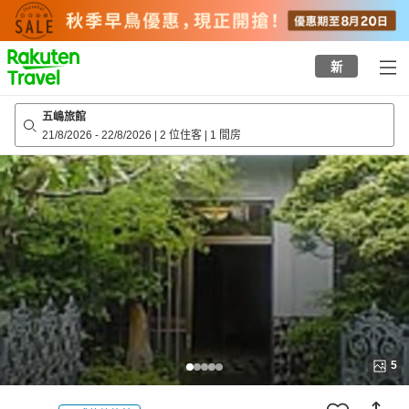
to
top
page
新
五嶋旅館
21/8/2026
-
22/8/2026
|
2 位住客
|
1 間房
5