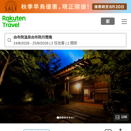
to
top
page
新
由布院溫泉由布院月燈庵
24/8/2026
-
25/8/2026
|
2 位住客
|
1 間房
106