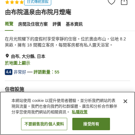
日式傳統旅館
由布院溫泉由布院月燈庵
概覽
房間及住宿方案
評價
基本資訊
在月光照耀下的度假村享受寧靜的住宿。位於奧由布山，佔地 8.2
英畝，擁有 18 間獨立客房，每間客房都有私人露天浴室。
由布, 大分縣, 日本
於地圖上顯示
非常好
評語數量：
55
4.4
住宿設施
送遞服務
喚醒服務
本網站使用 cookie 以提升使用者體驗，並分析我們網站的表
私人包場
露天浴池（溫泉）
現與流量。我們也會向我們的社群媒體、廣告和分析合作夥伴
分享您使用我們網站的相關資訊。
私隱政策
主頁
日本
大分縣
由布
由布院溫泉由布院月燈庵
不要銷售我的個人資料
接受所有
找客房