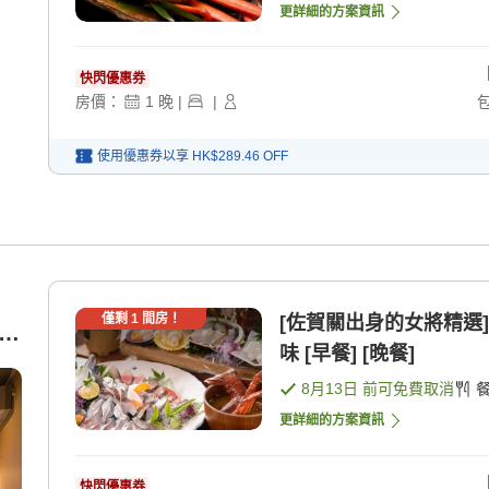
更詳細的方案資訊
快閃優惠券
房價：
1
晚
|
|
使用優惠券以享
HK$289.46
OFF
僅剩
1
間房！
[佐賀關出身的女將精選
0
味 [早餐] [晚餐]
8月13日
前可免費取消
更詳細的方案資訊
快閃優惠券