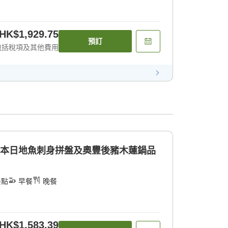
HK$1,929.75
預訂
包括稅項及其他費用
]本日地魚刺身拼盤及奧豐後豬木蓮鍋品
餐點
早餐
晚餐
HK$1,583.39