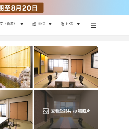
文（香港）
HKG
HKD
找客房
•
1
間房
重新搜尋
查看全部共
78
張照片