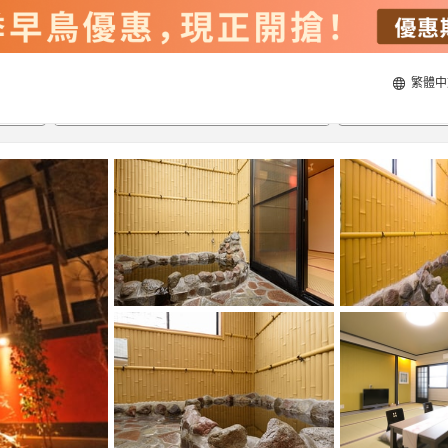
繁體中
21/8/2026
22/8/2026
每間
2
人