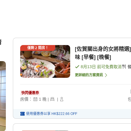
情
僅剩
2
間房！
[佐賀關出身的女將精選
味 [早餐] [晚餐]
8月13日
前可免費取消
更詳細的方案資訊
快閃優惠券
房價：
1
晚
|
|
使用優惠券以享
HK$222.66
OFF