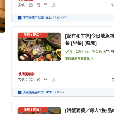
房價：
1
晚
|
|
使用優惠券以享
HK$237.50
OFF
僅剩
1
間房！
[配有和牛扒]今日地魚
餐 [早餐] [晚餐]
8月13日
前可免費取消
更詳細的方案資訊
快閃優惠券
房價：
1
晚
|
|
使用優惠券以享
HK$282.04
OFF
僅剩
1
間房！
[附蟹套餐／每人1隻]