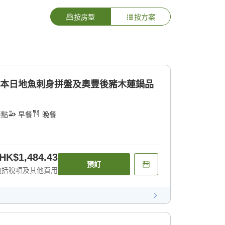
按房型
按方案
]本日地魚刺身拼盤及奧豐後豬木蓮鍋品
餐點
早餐
晚餐
HK$1,484.43
預訂
包括稅項及其他費用