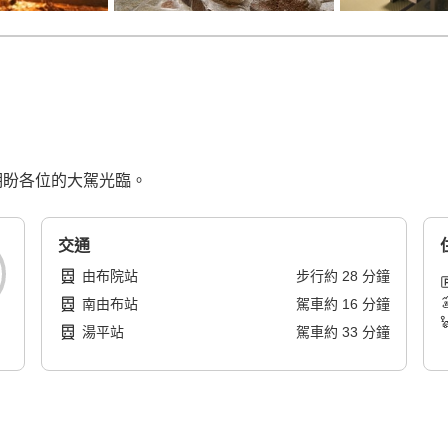
衷心期盼各位的大駕光臨。
交通
由布院站
步行
約
28
分鐘
南由布站
駕車
約
16
分鐘
湯平站
駕車
約
33
分鐘