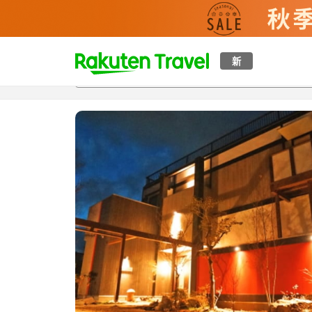
t
新
概覽
房間及住宿方案
評價
設施
o
p
P
a
g
e
_
s
e
a
r
c
h