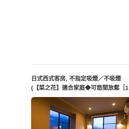
日式西式客房, 不指定吸煙／不吸煙
(【菜之花】適合家庭◆可悠閒放鬆［1
榻榻米］)