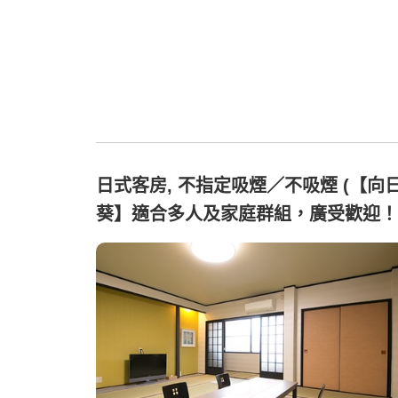
日式客房, 不指定吸煙／不吸煙 (【向
葵】適合多人及家庭群組，廣受歡迎！
［寬敞和室13疊］)