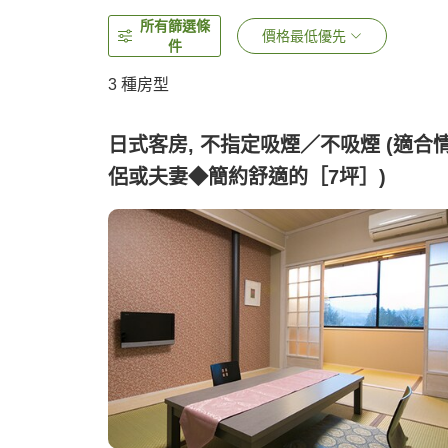
所有篩選條
價格最低優先
件
3
種房型
日式客房, 不指定吸煙／不吸煙 (適合
侶或夫妻◆簡約舒適的［7坪］)