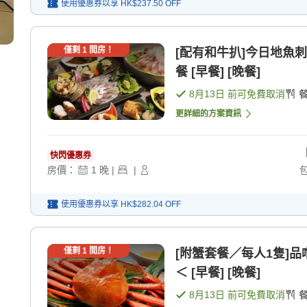
使用優惠券以享
HK$237.50
OFF
僅剩
1
間房！
[配有和牛扒]今日地魚
餐 [早餐] [晚餐]
8月13日
前可免費取消
更詳細的方案資訊
快閃優惠券
房價：
1
晚
|
|
使用優惠券以享
HK$282.04
OFF
僅剩
1
間房！
[附蟹套餐／每人1隻]
＜ [早餐] [晚餐]
8月13日
前可免費取消