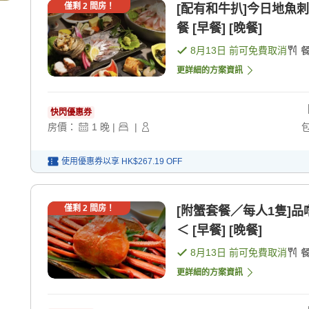
僅剩
2
間房！
[配有和牛扒]今日地魚
餐 [早餐] [晚餐]
8月13日
前可免費取消
更詳細的方案資訊
快閃優惠券
房價：
1
晚
|
|
使用優惠券以享
HK$267.19
OFF
僅剩
2
間房！
[附蟹套餐／每人1隻]
＜ [早餐] [晚餐]
8月13日
前可免費取消
更詳細的方案資訊