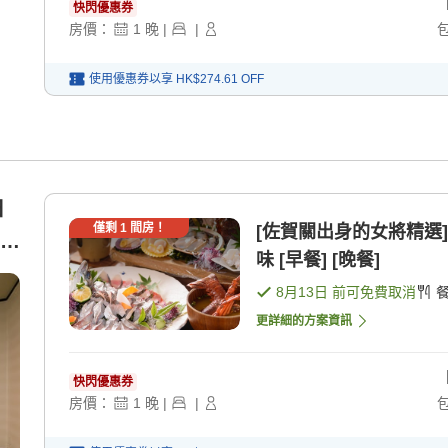
快閃優惠券
房價：
1
晚
|
|
使用優惠券以享
HK$274.61
OFF
日
僅剩
1
間房！
[佐賀關出身的女將精選
味 [早餐] [晚餐]
8月13日
前可免費取消
更詳細的方案資訊
快閃優惠券
房價：
1
晚
|
|