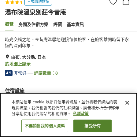
日式傳統旅館
湯布院溫泉別莊今昔庵
概覽
房間及住宿方案
評價
基本資訊
時光交錯之地。今昔庵溫馨地迎接每位旅客，在旅客離開時留下永
恆的深刻印象。
由布, 大分縣, 日本
於地圖上顯示
非常好
評語數量：
8
4.5
住宿設施
停車場
露天浴池（溫泉）
本網站使用 cookie 以提升使用者體驗，並分析我們網站的表
公共澡堂（溫泉）
接送服務
現與流量。我們也會向我們的社群媒體、廣告和分析合作夥伴
分享您使用我們網站的相關資訊。
私隱政策
主頁
日本
大分縣
由布
湯布院溫泉別莊今昔庵
不要銷售我的個人資料
接受所有
找客房