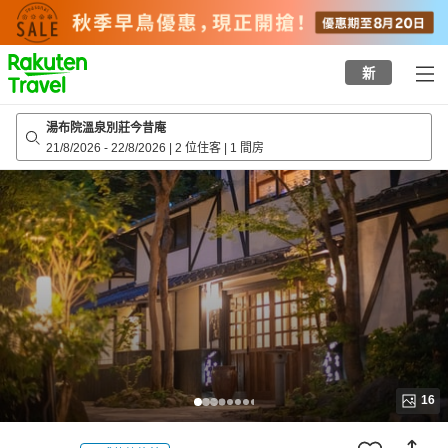
to
top
page
新
湯布院溫泉別莊今昔庵
21/8/2026
-
22/8/2026
|
2 位住客
|
1 間房
16