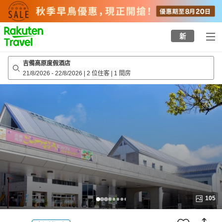
to
top
page
新
吉備高原度假酒店
21/8/2026
-
22/8/2026
|
2 位住客
|
1 間房
105