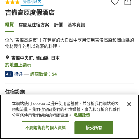
度假村酒店
吉備高原度假酒店
概覽
房間及住宿方案
評價
基本資訊
位於“吉備高原市”！在豐富的大自然中享用使用吉備高原和岡山縣的
食材製作的引以為豪的料理。
吉備中央町, 岡山縣, 日本
於地圖上顯示
很好
評語數量：
54
4.2
住宿設施
停車場
餐廳
本網站使用 cookie 以提升使用者體驗，並分析我們網站的表
自動販賣機
會議室
現與流量。我們也會向我們的社群媒體、廣告和分析合作夥伴
分享您使用我們網站的相關資訊。
私隱政策
主頁
日本
岡山縣
吉備中央町
吉備高原度假酒店
不要銷售我的個人資料
接受所有
找客房