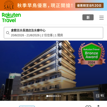
to
top
page
新
倉敷百夫長酒店及水療中心
20/8/2026
-
21/8/2026
|
2 位住客
|
1 間房
91