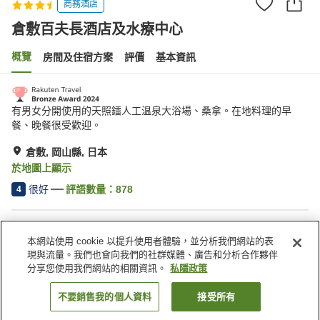
商務酒店
倉敷百夫長酒店及水療中心
概覽
房間及住宿方案
評價
基本資訊
有男女分開使用的天照鐳人工温泉大浴場、桑拿。在地料理的早
餐、晚餐很受歡迎。
倉敷, 岡山縣, 日本
於地圖上顯示
很好
評語數量：
878
4
住宿設施
本網站使用 cookie 以提升使用者體驗，並分析我們網站的表
桑拿
水療/美容院
現與流量。我們也會向我們的社群媒體、廣告和分析合作夥伴
餐廳
休息室
分享您使用我們網站的相關資訊。
私隱政策
不要銷售我的個人資料
接受所有
找客房
主頁
日本
岡山縣
倉敷
倉敷百夫長酒店及水療中心