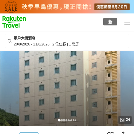
to
top
page
新
瀨戶大橋酒店
20/8/2026
-
21/8/2026
|
2 位住客
|
1 間房
24