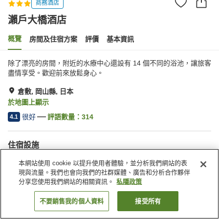
商務酒店
瀨戶大橋酒店
概覽
房間及住宿方案
評價
基本資訊
除了漂亮的房間，附近的水療中心還設有 14 個不同的浴池，讓旅客
盡情享受。歡迎前來放鬆身心。
倉敷, 岡山縣, 日本
於地圖上顯示
很好
評語數量：
314
4.1
住宿設施
停車場
按摩浴缸
本網站使用 cookie 以提升使用者體驗，並分析我們網站的表
岩盤浴
桑拿
現與流量。我們也會向我們的社群媒體、廣告和分析合作夥伴
分享您使用我們網站的相關資訊。
私隱政策
主頁
日本
岡山縣
倉敷
瀨戶大橋酒店
不要銷售我的個人資料
接受所有
找客房