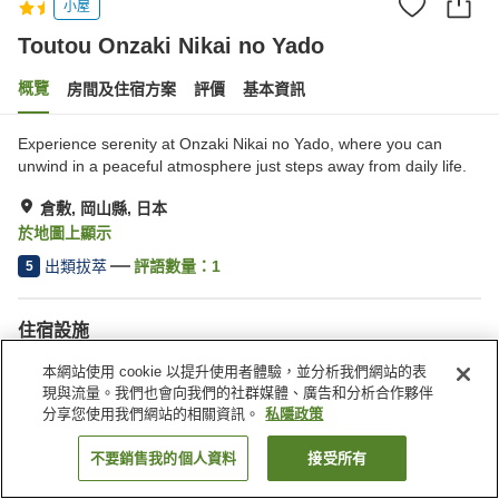
小屋
Toutou Onzaki Nikai no Yado
概覽
房間及住宿方案
評價
基本資訊
Experience serenity at Onzaki Nikai no Yado, where you can
unwind in a peaceful atmosphere just steps away from daily life.
倉敷, 岡山縣, 日本
於地圖上顯示
出類拔萃
評語數量：
1
5
住宿設施
Wi-Fi
全幢禁煙
本網站使用 cookie 以提升使用者體驗，並分析我們網站的表
熱水（24 小時供應）
電熱水爐
現與流量。我們也會向我們的社群媒體、廣告和分析合作夥伴
分享您使用我們網站的相關資訊。
私隱政策
主頁
日本
岡山縣
倉敷
Toutou Onzaki Nikai no Yado
不要銷售我的個人資料
接受所有
找客房