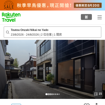
to
top
page
新
Toutou Onzaki Nikai no Yado
23/8/2026
-
24/8/2026
|
2 位住客
|
1 間房
15