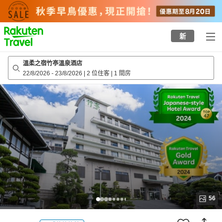
to
top
page
新
溫柔之宿竹亭溫泉酒店
22/8/2026
-
23/8/2026
|
2 位住客
|
1 間房
56