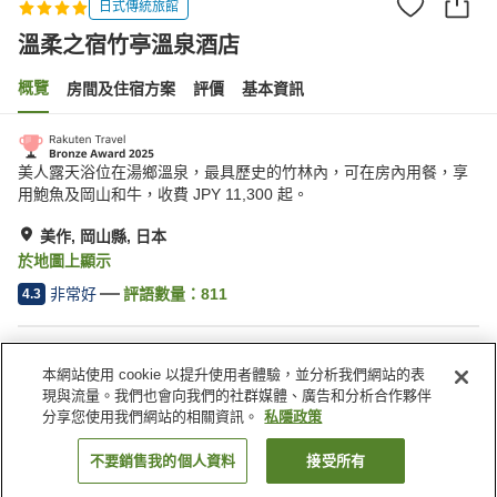
日式傳統旅館
溫柔之宿竹亭溫泉酒店
概覽
房間及住宿方案
評價
基本資訊
美人露天浴位在湯鄉溫泉，最具歷史的竹林內，可在房內用餐，享
用鮑魚及岡山和牛，收費 JPY 11,300 起。
美作, 岡山縣, 日本
於地圖上顯示
非常好
評語數量：
811
4.3
住宿設施
本網站使用 cookie 以提升使用者體驗，並分析我們網站的表
停車場
咖啡廳
現與流量。我們也會向我們的社群媒體、廣告和分析合作夥伴
寵物友善
自動販賣機
分享您使用我們網站的相關資訊。
私隱政策
不要銷售我的個人資料
接受所有
找客房
主頁
日本
岡山縣
美作
溫柔之宿竹亭溫泉酒店