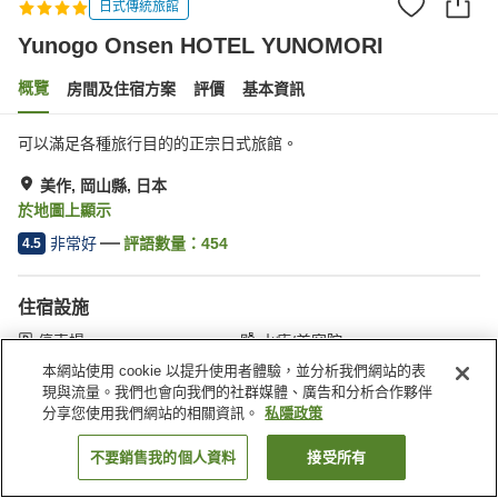
日式傳統旅館
Yunogo Onsen HOTEL YUNOMORI
概覽
房間及住宿方案
評價
基本資訊
可以滿足各種旅行目的的正宗日式旅館。
美作, 岡山縣, 日本
於地圖上顯示
非常好
評語數量：
454
4.5
住宿設施
停車場
水療/美容院
休息室
咖啡廳
本網站使用 cookie 以提升使用者體驗，並分析我們網站的表
現與流量。我們也會向我們的社群媒體、廣告和分析合作夥伴
分享您使用我們網站的相關資訊。
私隱政策
主頁
日本
岡山縣
美作
湯鄉溫泉酒店湯之杜美春閣
不要銷售我的個人資料
接受所有
找客房