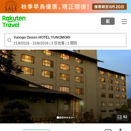
to
top
page
新
Yunogo Onsen HOTEL YUNOMORI
21/8/2026
-
22/8/2026
|
2 位住客
|
1 間房
92