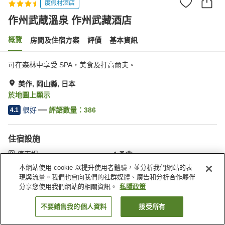
度假村酒店
作州武蔵溫泉 作州武藏酒店
概覽
房間及住宿方案
評價
基本資訊
可在森林中享受 SPA，美食及打高爾夫。
美作, 岡山縣, 日本
於地圖上顯示
很好
評語數量：
386
4.1
住宿設施
停車場
桑拿
水療/美容院
餐廳
本網站使用 cookie 以提升使用者體驗，並分析我們網站的表
現與流量。我們也會向我們的社群媒體、廣告和分析合作夥伴
分享您使用我們網站的相關資訊。
私隱政策
主頁
日本
岡山縣
美作
作州武蔵溫泉 作州武藏酒店
不要銷售我的個人資料
接受所有
找客房