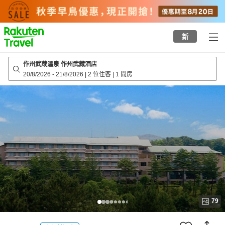
to
top
page
新
作州武蔵溫泉 作州武藏酒店
20/8/2026
-
21/8/2026
|
2 位住客
|
1 間房
79