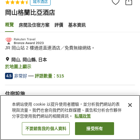
城市酒店
岡山格蘭比亞酒店
概覽
房間及住宿方案
評價
基本資訊
JR 岡山站 2 樓通道直連酒店／免費無線網絡。
岡山, 岡山縣, 日本
於地圖上顯示
非常好
評語數量：
515
4.5
住宿設施
Wi-Fi
步行 5 分鐘可到車站
本網站使用 cookie 以提升使用者體驗，並分析我們網站的表
桑拿
休息室
現與流量。我們也會向我們的社群媒體、廣告和分析合作夥伴
分享您使用我們網站的相關資訊。
私隱政策
主頁
日本
岡山縣
岡山
岡山格蘭比亞酒店
不要銷售我的個人資料
接受所有
找客房