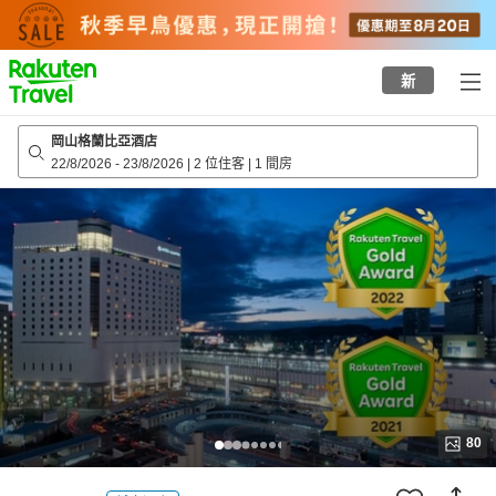
to
top
page
新
岡山格蘭比亞酒店
22/8/2026
-
23/8/2026
|
2 位住客
|
1 間房
80