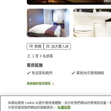
禁煙
加大雙人床
1 至 3 名旅客
客房設施
有浴室和廁所
客房內可使用網絡
更詳細的客房資訊
本網站使用 cookie 以提升使用者體驗，並分析我們網站的表現與流
主頁
日本
岡山縣
岡山
岡山阿貝斯特格蘭德酒
分享您使用我們網站的相關資訊。
私隱政策