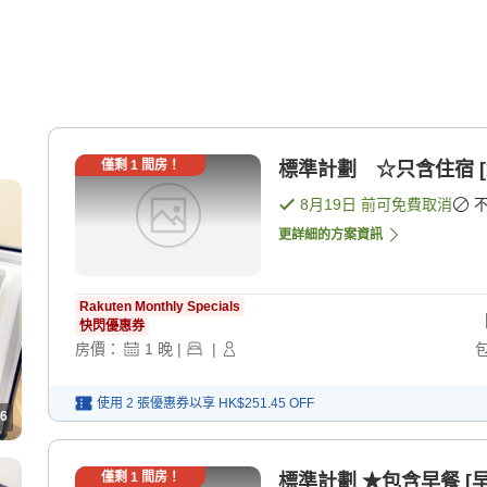
僅剩
1
間房！
標準計劃 ☆只含住宿 [
8月19日
前可免費取消
更詳細的方案資訊
Rakuten Monthly Specials
快閃優惠券
房價：
1
晚
|
|
使用 2 張優惠券以享
HK$251.45
OFF
6
僅剩
1
間房！
標準計劃 ★包含早餐 [早