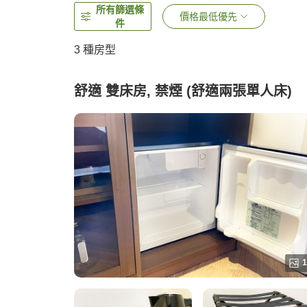
所有篩選條
價格最低優先
件
3
種房型
舒適 雙床房, 禁煙 (舒適兩張單人床)
1