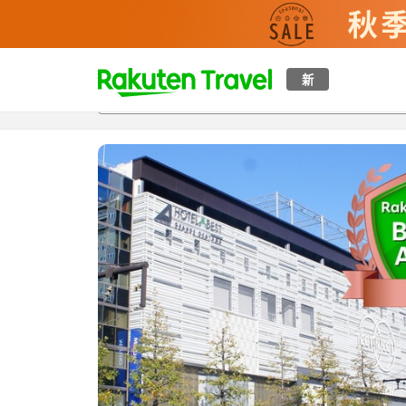
t
新
概覽
房間及住宿方案
評價
特色
設施
o
p
P
a
g
e
_
s
e
a
r
c
h