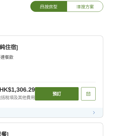
按房型
按方案
純住宿]
不連餐飲
HK$1,306.29
預訂
包括稅項及其他費用
餐]