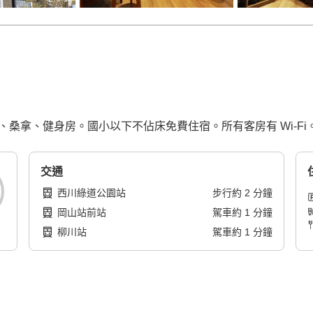
、桑拿、健身房。國小以下不佔床免費住宿。所有客房有 Wi-Fi
交通
西川綠道公園站
步行
約
2
分鐘
岡山站前站
駕車
約
1
分鐘
柳川站
駕車
約
1
分鐘