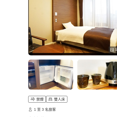
1
禁煙
雙人床
1 至 3 名旅客