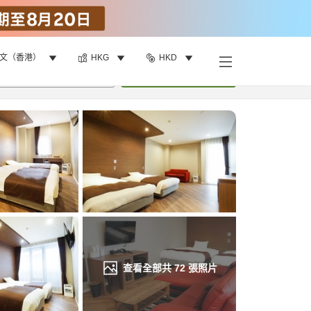
文（香港）
HKG
HKD
找客房
•
1
間房
重新搜尋
查看全部共
72
張照片