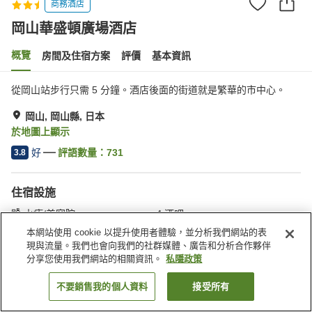
商務酒店
岡山華盛頓廣場酒店
概覽
房間及住宿方案
評價
基本資訊
從岡山站步行只需 5 分鐘。酒店後面的街道就是繁華的市中心。
岡山, 岡山縣, 日本
於地圖上顯示
好
評語數量：
731
3.8
住宿設施
水療/美容院
酒吧
自動販賣機
便利店
本網站使用 cookie 以提升使用者體驗，並分析我們網站的表
現與流量。我們也會向我們的社群媒體、廣告和分析合作夥伴
分享您使用我們網站的相關資訊。
私隱政策
主頁
日本
岡山縣
岡山
岡山華盛頓廣場酒店
不要銷售我的個人資料
接受所有
找客房