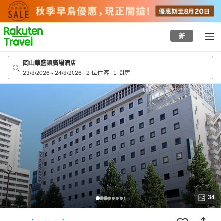
to
top
page
新
岡山華盛頓廣場酒店
23/8/2026
-
24/8/2026
|
2 位住客
|
1 間房
34