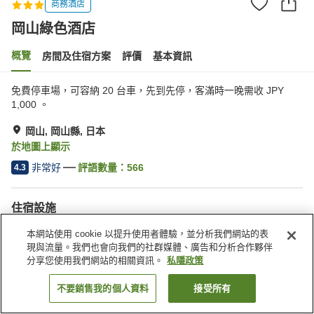
商務酒店
岡山綠色酒店
概覽
房間及住宿方案
評價
基本資訊
免費停車場，可容納 20 台車，先到先停，客滿時一晚需收 JPY
1,000 。
岡山, 岡山縣, 日本
於地圖上顯示
非常好
評語數量：
566
4.3
住宿設施
停車場
自動販賣機
本網站使用 cookie 以提升使用者體驗，並分析我們網站的表
收費洗衣房
送遞服務
現與流量。我們也會向我們的社群媒體、廣告和分析合作夥伴
分享您使用我們網站的相關資訊。
私隱政策
主頁
日本
岡山縣
岡山
岡山綠色酒店
不要銷售我的個人資料
接受所有
找客房