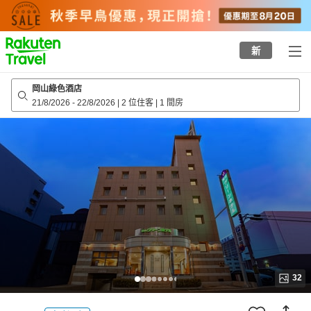
to
top
page
新
岡山綠色酒店
21/8/2026
-
22/8/2026
|
2 位住客
|
1 間房
32