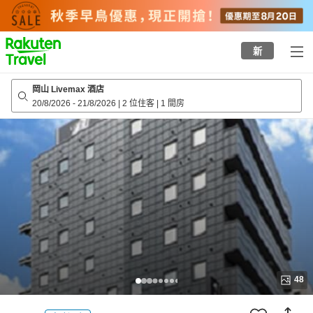
to
top
page
新
岡山 Livemax 酒店
20/8/2026
-
21/8/2026
|
2 位住客
|
1 間房
48