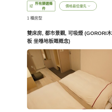
所有篩選條
價格最低優先
件
1 種房型
雙床房, 都市景觀, 可吸煙 (GORORI
板 坐喺地板嘅概念)