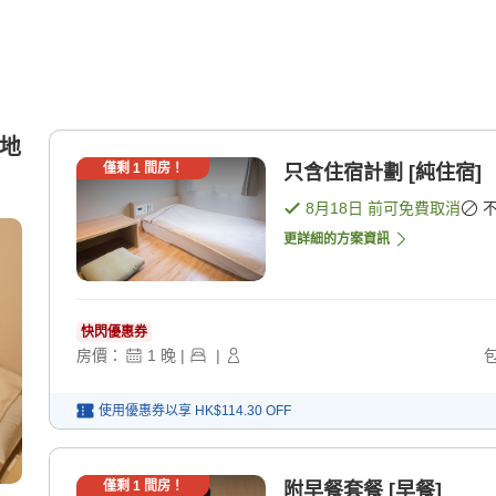
木地
僅剩
1
間房！
只含住宿計劃 [純住宿]
8月18日
前可免費取消
更詳細的方案資訊
快閃優惠券
房價：
1
晚
|
|
使用優惠券以享
HK$114.30
OFF
僅剩
1
間房！
附早餐套餐 [早餐]