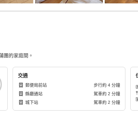
蒲團的家庭間。
交通
郵便局前站
步行
約
4
分鐘
縣廳通站
駕車
約
2
分鐘
城下站
駕車
約
2
分鐘