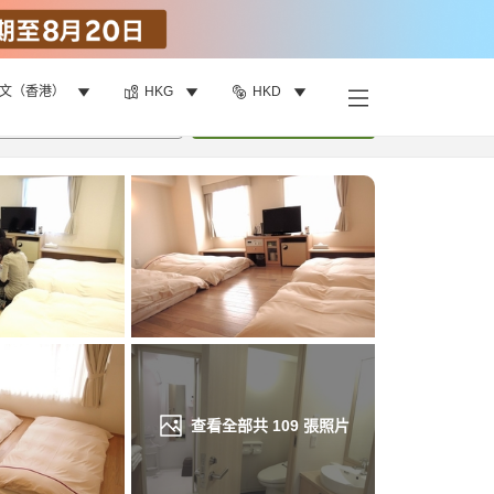
文（香港）
HKG
HKD
找客房
•
1
間房
重新搜尋
查看全部共
109
張照片