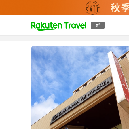
t
新
概覽
房間及住宿方案
評價
設施
o
p
P
a
g
e
_
s
e
a
r
c
h