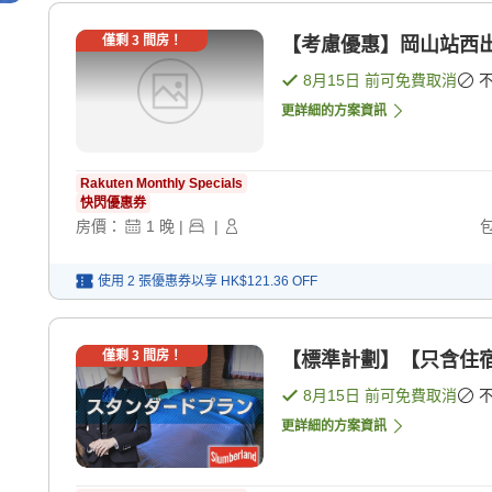
僅剩
3
間房！
【考慮優惠】岡山站西出
8月15日
前可免費取消
更詳細的方案資訊
Rakuten Monthly Specials
快閃優惠券
房價：
1
晚
|
|
使用 2 張優惠券以享
HK$121.36
OFF
僅剩
3
間房！
【標準計劃】【只含住宿】
8月15日
前可免費取消
更詳細的方案資訊