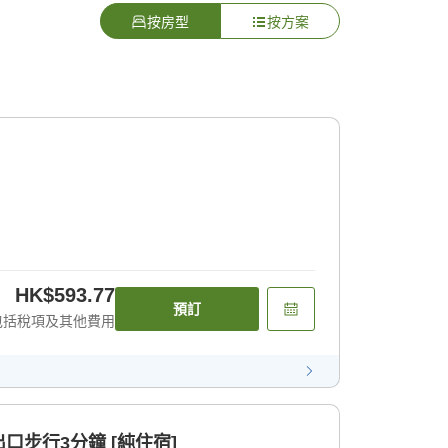
按房型
按方案
HK$593.77
預訂
包括稅項及其他費用
口步行3分鐘 [純住宿]