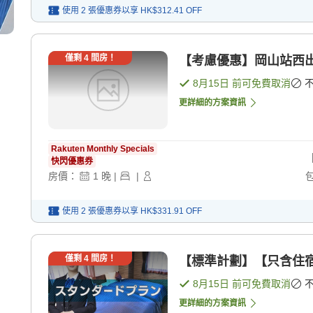
使用 2 張優惠券以享
HK$312.41
OFF
僅剩
4
間房！
【考慮優惠】岡山站西出
8月15日
前可免費取消
更詳細的方案資訊
Rakuten Monthly Specials
快閃優惠券
房價：
1
晚
|
|
使用 2 張優惠券以享
HK$331.91
OFF
僅剩
4
間房！
【標準計劃】【只含住宿】
8月15日
前可免費取消
更詳細的方案資訊