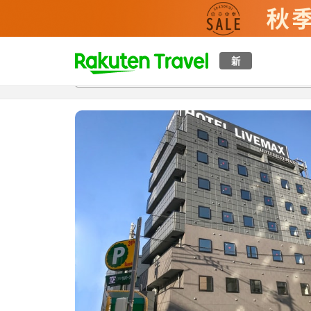
t
新
概覽
房間及住宿方案
評價
特色
設施
o
p
P
a
g
e
_
s
e
a
r
c
h