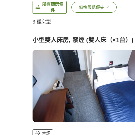
所有篩選條
價格最低優先
件
3
種房型
小型雙人床房, 禁煙 (雙人床（×1台）)
禁煙