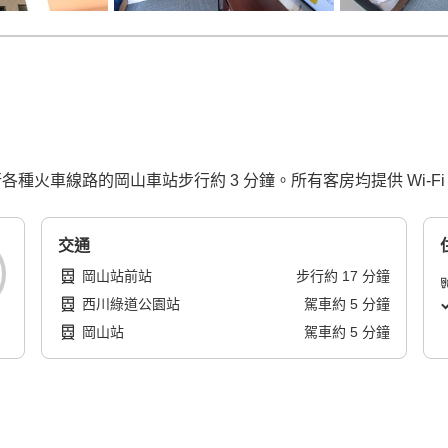
運行各種火車線路的岡山車站步行約 3 分鐘。所有客房均提供 Wi-Fi
交通
岡山站前站
步行
約
17
分鐘
西川綠道公園站
駕車
約
5
分鐘
岡山站
駕車
約
5
分鐘