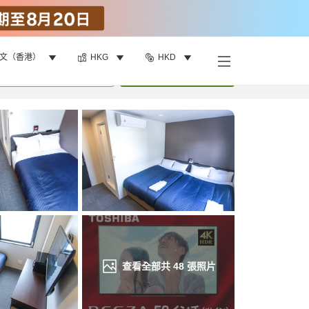
文（香港）
HKG
HKD
找客房
•
1
間房
重新搜尋
查看全部共
48
張照片