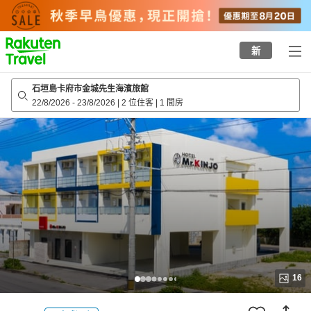
to
top
page
新
石垣島卡府市金城先生海濱旅館
22/8/2026
-
23/8/2026
|
2 位住客
|
1 間房
16