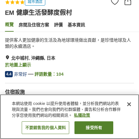
城市酒店
EM 健康生活發酵度假村
概覽
房間及住宿方案
評價
基本資訊
提供客人更加健康的生活及為地球環境做出貢獻，是珍惜地球及人
類的永續酒店。
北中城村, 沖繩縣, 日本
於地圖上顯示
非常好
評語數量：
104
4.4
住宿設施
停車場
按摩浴缸
本網站使用 cookie 以提升使用者體驗，並分析我們網站的表
岩盤浴
桑拿
現與流量。我們也會向我們的社群媒體、廣告和分析合作夥伴
分享您使用我們網站的相關資訊。
私隱政策
主頁
日本
沖繩縣
北中城村
EM 健康生活發酵度假村
不要銷售我的個人資料
接受所有
找客房