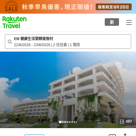
to
top
page
新
EM 健康生活發酵度假村
22/8/2026
-
23/8/2026
|
2 位住客
|
1 間房
497