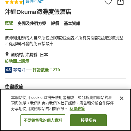
度假村酒店
沖繩Okuma海灘度假酒店
概覽
房間及住宿方案
評價
基本資訊
被沖繩北部的大自然所包圍的度假酒店／所有房間都是別墅和別墅
／從那霸出發的免費接駁車
國頭村, 沖繩縣, 日本
於地圖上顯示
非常好
評語數量：
270
4.5
住宿設施
停車場
桑拿
本網站使用 cookie 以提升使用者體驗，並分析我們網站的表
水療/美容院
泳池
現與流量。我們也會向我們的社群媒體、廣告和分析合作夥伴
分享您使用我們網站的相關資訊。
私隱政策
主頁
日本
沖繩縣
國頭村
沖繩Okuma海灘度假酒店
不要銷售我的個人資料
接受所有
找客房