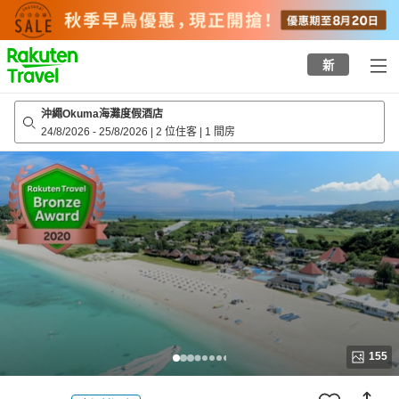
to
top
page
新
沖繩Okuma海灘度假酒店
24/8/2026
-
25/8/2026
|
2 位住客
|
1 間房
155