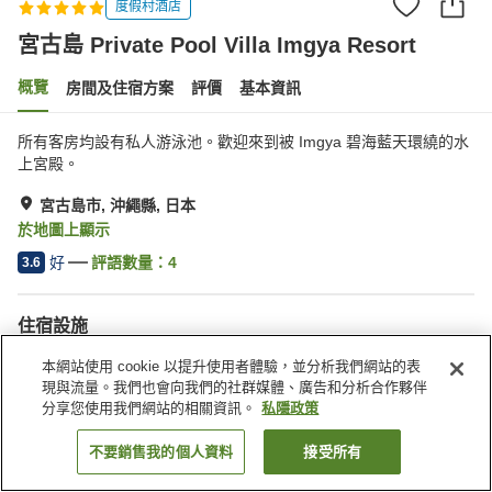
度假村酒店
宮古島 Private Pool Villa Imgya Resort
概覽
房間及住宿方案
評價
基本資訊
所有客房均設有私人游泳池。歡迎來到被 Imgya 碧海藍天環繞的水
上宮殿。
宮古島市, 沖繩縣, 日本
於地圖上顯示
好
評語數量：
4
3.6
住宿設施
Wi-Fi
停車場
本網站使用 cookie 以提升使用者體驗，並分析我們網站的表
餐廳
全幢禁煙
現與流量。我們也會向我們的社群媒體、廣告和分析合作夥伴
分享您使用我們網站的相關資訊。
私隱政策
主頁
日本
沖繩縣
宮古島市
不要銷售我的個人資料
接受所有
找客房
宮古島 Private Pool Villa Imgya Resort