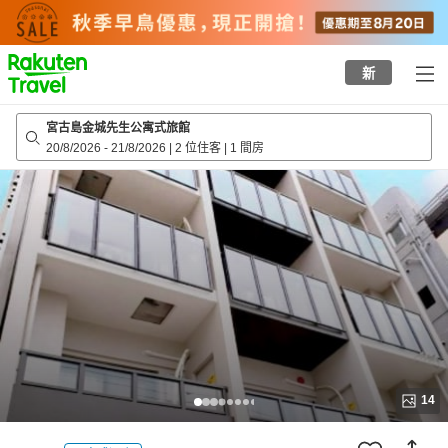
to
top
page
新
宮古島金城先生公寓式旅館
20/8/2026
-
21/8/2026
|
2 位住客
|
1 間房
14