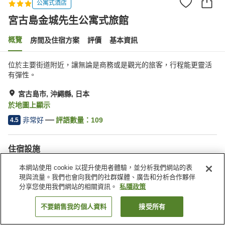
公寓式酒店
宮古島金城先生公寓式旅館
概覽
房間及住宿方案
評價
基本資訊
位於主要街道附近，讓無論是商務或是觀光的旅客，行程能更靈活
有彈性。
宮古島市, 沖繩縣, 日本
於地圖上顯示
非常好
評語數量：
109
4.5
住宿設施
停車場
本網站使用 cookie 以提升使用者體驗，並分析我們網站的表
現與流量。我們也會向我們的社群媒體、廣告和分析合作夥伴
分享您使用我們網站的相關資訊。
私隱政策
主頁
日本
沖繩縣
宮古島市
宮古島金城先生公寓式旅館
不要銷售我的個人資料
接受所有
找客房