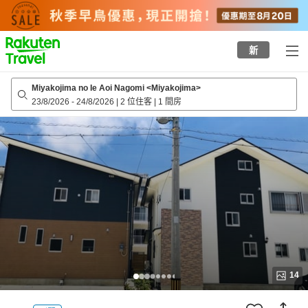
to
top
page
新
Miyakojima no Ie Aoi Nagomi <Miyakojima>
23/8/2026
-
24/8/2026
|
2 位住客
|
1 間房
14