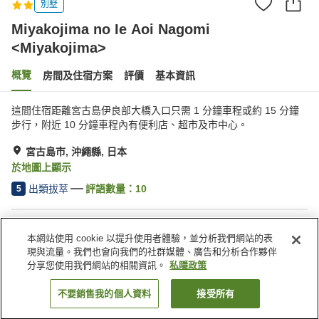
別墅
Miyakojima no Ie Aoi Nagomi
<Miyakojima>
概覽
房間及住宿方案
評價
基本資訊
這間住宿距離宮古島伊良部大橋入口只需 1 分鐘車程或約 15 分鐘
步行，附近 10 分鐘車程內有便利店、超市及市中心。
宮古島市, 沖繩縣, 日本
於地圖上顯示
出類拔萃
評語數量：
10
5
住宿設施
本網站使用 cookie 以提升使用者體驗，並分析我們網站的表
停車場
現與流量。我們也會向我們的社群媒體、廣告和分析合作夥伴
分享您使用我們網站的相關資訊。
私隱政策
主頁
日本
沖繩縣
宮古島市
不要銷售我的個人資料
接受所有
找客房
Miyakojima no Ie Aoi Nagomi <Miyakojima>