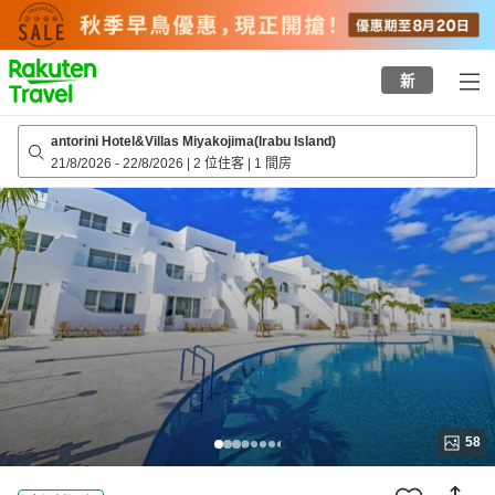
to
top
page
新
antorini Hotel&Villas Miyakojima(Irabu Island)
21/8/2026
-
22/8/2026
|
2 位住客
|
1 間房
58