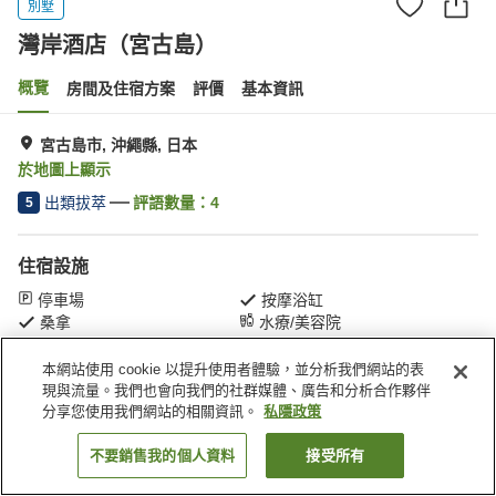
別墅
灣岸酒店（宮古島）
概覽
房間及住宿方案
評價
基本資訊
宮古島市, 沖繩縣, 日本
於地圖上顯示
出類拔萃
評語數量：
4
5
住宿設施
停車場
按摩浴缸
桑拿
水療/美容院
本網站使用 cookie 以提升使用者體驗，並分析我們網站的表
主頁
日本
沖繩縣
宮古島市
灣岸酒店（宮古島）
現與流量。我們也會向我們的社群媒體、廣告和分析合作夥伴
分享您使用我們網站的相關資訊。
私隱政策
不要銷售我的個人資料
接受所有
找客房