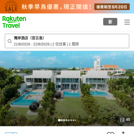
to
top
page
新
灣岸酒店（宮古島）
21/8/2026
-
22/8/2026
|
2 位住客
|
1 間房
45