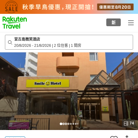
to
top
page
新
宮古島微笑酒店
20/8/2026
-
21/8/2026
|
2 位住客
|
1 間房
74