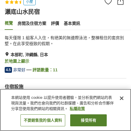
小屋
瀨底山水民宿
概覽
房間及住宿方案
評價
基本資訊
每天僅限 1 組客人入住，有絕美的無邊際泳池，整棟租住的套房別
墅。在此享受極致的假期。
本部町, 沖繩縣, 日本
於地圖上顯示
非常好
評語數量：
11
4.5
住宿設施
停車場
泳池
本網站使用 cookie 以提升使用者體驗，並分析我們網站的表
現與流量。我們也會向我們的社群媒體、廣告和分析合作夥伴
分享您使用我們網站的相關資訊。
私隱政策
主頁
日本
沖繩縣
本部町
瀨底山水民宿
不要銷售我的個人資料
接受所有
找客房