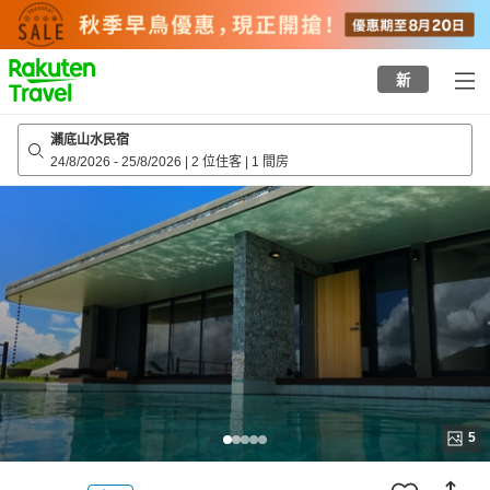
to
top
page
新
瀨底山水民宿
24/8/2026
-
25/8/2026
|
2 位住客
|
1 間房
5