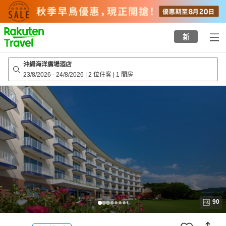
to
top
page
新
沖繩海洋廣場酒店
23/8/2026
-
24/8/2026
|
2 位住客
|
1 間房
90