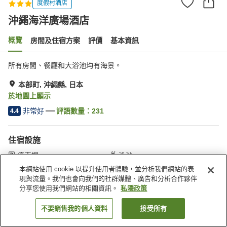
度假村酒店
沖繩海洋廣場酒店
概覽
房間及住宿方案
評價
基本資訊
所有房間、餐廳和大浴池均有海景。
本部町, 沖繩縣, 日本
於地圖上顯示
非常好
評語數量：
231
4.4
住宿設施
停車場
泳池
餐廳
自動販賣機
本網站使用 cookie 以提升使用者體驗，並分析我們網站的表
現與流量。我們也會向我們的社群媒體、廣告和分析合作夥伴
分享您使用我們網站的相關資訊。
私隱政策
主頁
日本
沖繩縣
本部町
沖繩海洋廣場酒店
不要銷售我的個人資料
接受所有
找客房