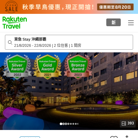
to
top
page
新
東急 Stay 沖繩那霸
21/8/2026
-
22/8/2026
|
2 位住客
|
1 間房
393