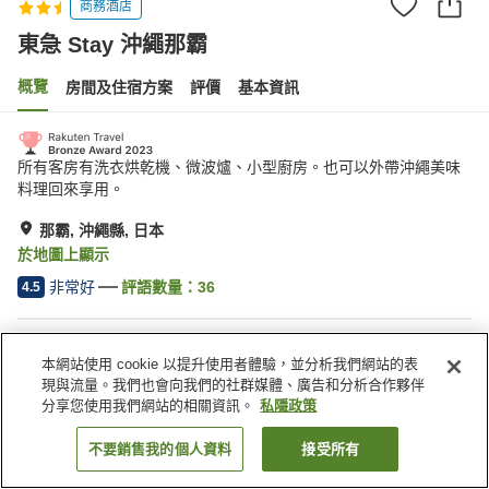
商務酒店
東急 Stay 沖繩那霸
概覽
房間及住宿方案
評價
基本資訊
所有客房有洗衣烘乾機、微波爐、小型廚房。也可以外帶沖繩美味
料理回來享用。
那霸, 沖繩縣, 日本
於地圖上顯示
非常好
評語數量：
36
4.5
住宿設施
本網站使用 cookie 以提升使用者體驗，並分析我們網站的表
停車場
乾洗服務
現與流量。我們也會向我們的社群媒體、廣告和分析合作夥伴
分享您使用我們網站的相關資訊。
私隱政策
主頁
日本
沖繩縣
那霸
東急 Stay 沖繩那霸
不要銷售我的個人資料
接受所有
找客房