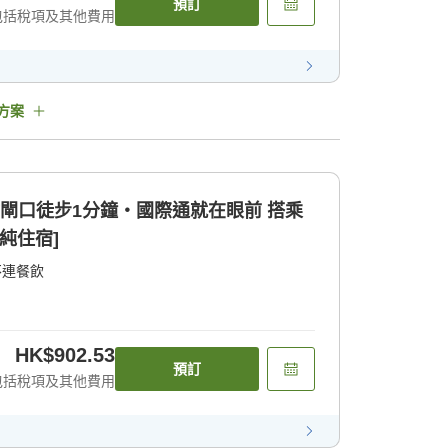
預訂
包括稅項及其他費用
方案
站閘口徒步1分鐘・國際通就在眼前 搭乘
純住宿]
不連餐飲
HK$902.53
預訂
包括稅項及其他費用