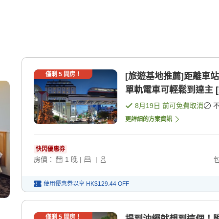
僅剩
5
間房！
[旅遊基地推薦]距離車
單軌電車可輕鬆到達主 [
8月19日
前可免費取消
更詳細的方案資訊
快閃優惠券
房價：
1
晚
|
|
使用優惠券以享
HK$129.44
OFF
僅剩
5
間房！