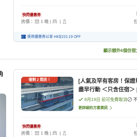
快閃優惠券
房價：
1
晚
|
|
使用優惠券以享
HK$153.19
OFF
顯示額外
6
個住宿
角
僅剩
2
間房！
[人氣及罕有客房！保證
盡早行動 ＜只含住宿＞ 
8月19日
前可免費取消
更詳細的方案資訊
快閃優惠券
房價：
1
晚
|
|