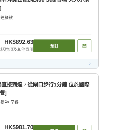
沖繩出產的Blue Seal雪糕 大人小朋
]
不連餐飲
HK$892.63
預訂
包括稅項及其他費用
機場直接到達，從閘口步行1分鐘 位於國際
餐]
餐點
早餐
HK$981.70