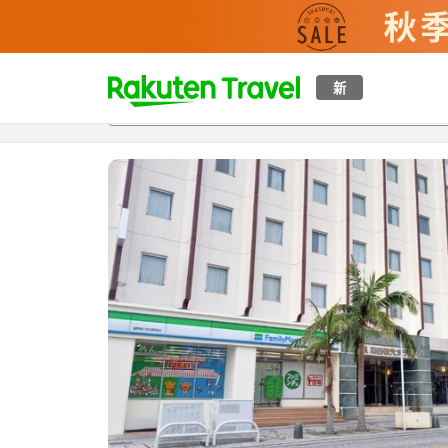
t
新
概覽
房間及住宿方案
評價
特色
設施
o
p
P
a
g
e
_
s
e
a
r
c
h