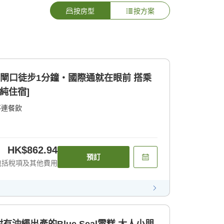
按房型
按方案
站閘口徒步1分鐘・國際通就在眼前 搭乘
純住宿]
不連餐飲
HK$862.94
預訂
包括稅項及其他費用