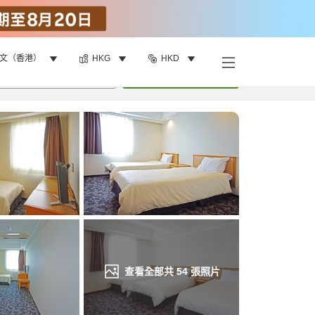
文（香港）
HKG
HKD
找客房
•
1
間房
重新搜尋
查看全部共
54
張照片