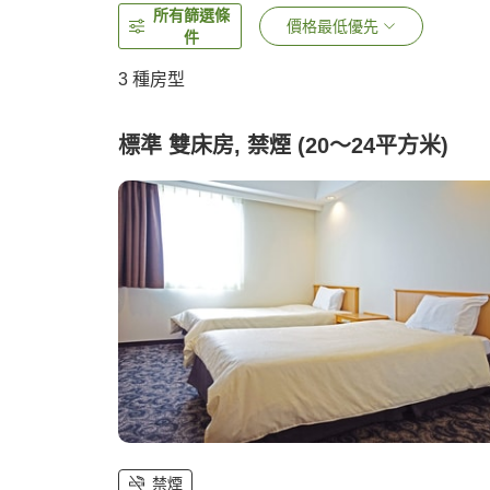
所有篩選條
價格最低優先
件
3
種房型
標準 雙床房, 禁煙 (20～24平方米)
禁煙