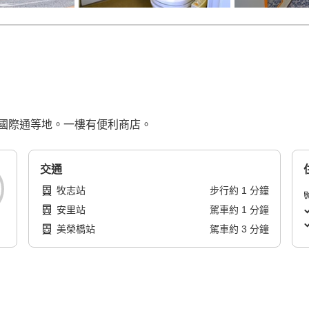
國際通等地。一樓有便利商店。
交通
牧志站
步行
約
1
分鐘
安里站
駕車
約
1
分鐘
美榮橋站
駕車
約
3
分鐘