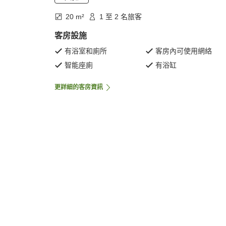
20 m²
1 至 2 名旅客
客房設施
有浴室和廁所
客房內可使用網絡
智能座廁
有浴缸
更詳細的客房資訊