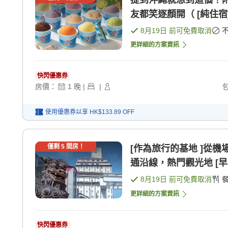
提到沖繩就想到這個！附有
友都笑逐顏開（ [純住宿
8月19日
前可免費取消
更詳細的方案資訊
快閃優惠券
房價：
1
晚
|
|
使用優惠券以享
HK$133.89
OFF
僅剩
5
間房！
[作為旅行的基地 ]從
通沿線，熱門觀光地 [早
8月19日
前可免費取消
更詳細的方案資訊
快閃優惠券