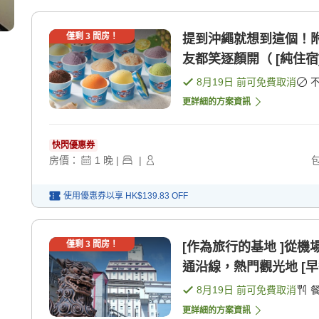
僅剩
3
間房！
提到沖繩就想到這個！附有
友都笑逐顏開（ [純住宿
8月19日
前可免費取消
更詳細的方案資訊
快閃優惠券
房價：
1
晚
|
|
使用優惠券以享
HK$139.83
OFF
僅剩
3
間房！
[作為旅行的基地 ]從
通沿線，熱門觀光地 [早
8月19日
前可免費取消
更詳細的方案資訊