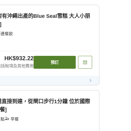
沖繩出產的Blue Seal雪糕 大人小朋
]
不連餐飲
HK$932.22
預訂
包括稅項及其他費用
機場直接到達，從閘口步行1分鐘 位於國際
餐]
餐點
早餐