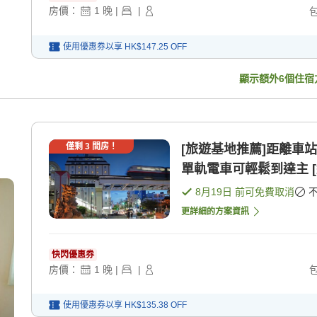
房價：
1
晚
|
|
使用優惠券以享
HK$147.25
OFF
顯示額外
6
個住宿
僅剩
3
間房！
[旅遊基地推薦]距離車
單軌電車可輕鬆到達主 [
8月19日
前可免費取消
更詳細的方案資訊
快閃優惠券
房價：
1
晚
|
|
使用優惠券以享
HK$135.38
OFF