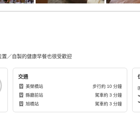
利位置／自製的健康早餐也很受歡迎
交通
美榮橋站
步行
約
10
分鐘
縣廳前站
駕車
約
3
分鐘
旭橋站
駕車
約
3
分鐘