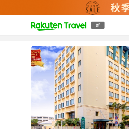
t
新
概覽
房間及住宿方案
評價
特色
設施
o
p
P
a
g
e
_
s
e
a
r
c
h