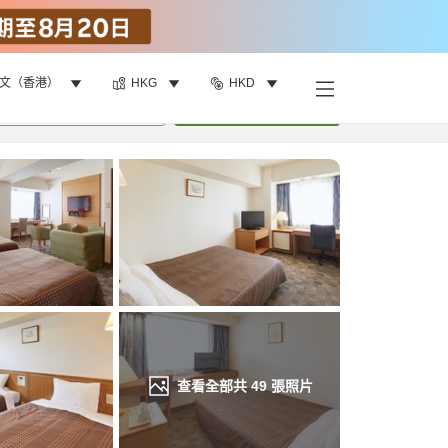
文（香港）
HKG
HKD
找客房
•
1
間房
重新搜尋
查看全部共
49
張照片