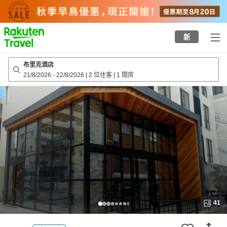
to
top
page
新
布里克酒店
21/8/2026
-
22/8/2026
|
2 位住客
|
1 間房
41