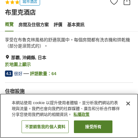
城市酒店
布里克酒店
概覽
房間及住宿方案
評價
基本資訊
享受在布魯克林風格的舒適氛圍中。每個房間都有洗衣機和烘乾機
（部分是滾筒式的）。
那霸, 沖繩縣, 日本
於地圖上顯示
很好
評語數量：
64
4.1
住宿設施
停車場
酒吧
本網站使用 cookie 以提升使用者體驗，並分析我們網站的表
免費洗衣房
現與流量。我們也會向我們的社群媒體、廣告和分析合作夥伴
分享您使用我們網站的相關資訊。
私隱政策
主頁
日本
沖繩縣
那霸
布里克酒店
不要銷售我的個人資料
接受所有
找客房