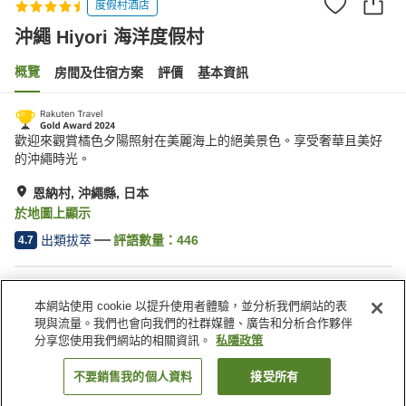
度假村酒店
沖繩 Hiyori 海洋度假村
概覽
房間及住宿方案
評價
基本資訊
歡迎來觀賞橘色夕陽照射在美麗海上的絕美景色。享受奢華且美好
的沖繩時光。
恩納村, 沖繩縣, 日本
於地圖上顯示
出類拔萃
評語數量：
446
4.7
住宿設施
本網站使用 cookie 以提升使用者體驗，並分析我們網站的表
停車場
桑拿
現與流量。我們也會向我們的社群媒體、廣告和分析合作夥伴
水療/美容院
健身室/健身中心
分享您使用我們網站的相關資訊。
私隱政策
不要銷售我的個人資料
接受所有
找客房
主頁
日本
沖繩縣
恩納村
沖繩 Hiyori 海洋度假村