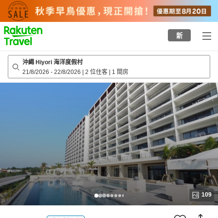
to
top
page
新
沖繩 Hiyori 海洋度假村
21/8/2026
-
22/8/2026
|
2 位住客
|
1 間房
109