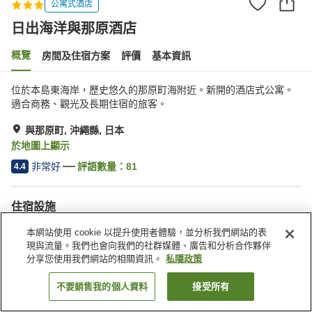
公寓式酒店
日出海洋與那原酒店
概覽
房間及住宿方案
評價
基本資訊
位於本島東海岸，歷史悠久的那原町海附近。新開的酒店式公寓。
適合商務、觀光及長期住宿的旅客。
與那原町, 沖繩縣, 日本
於地圖上顯示
非常好
評語數量：
81
4.4
住宿設施
停車場
自動販賣機
本網站使用 cookie 以提升使用者體驗，並分析我們網站的表
現與流量。我們也會向我們的社群媒體、廣告和分析合作夥伴
分享您使用我們網站的相關資訊。
私隱政策
主頁
日本
沖繩縣
與那原町
日出海洋與那原酒店
不要銷售我的個人資料
接受所有
找客房