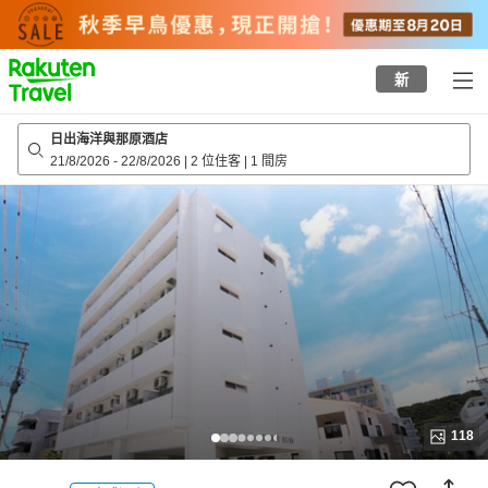
to
top
page
新
日出海洋與那原酒店
21/8/2026
-
22/8/2026
|
2 位住客
|
1 間房
118