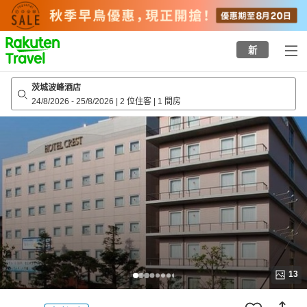
to
top
page
新
茨城波峰酒店
24/8/2026
-
25/8/2026
|
2 位住客
|
1 間房
13