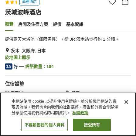
商務酒店
茨城波峰酒店
概覽
房間及住宿方案
評價
基本資訊
提供露天大浴池（僅限男性）。從 JR 茨木站步行約 1 分鐘。
茨木, 大阪府, 日本
於地圖上顯示
好
評語數量：
184
3.5
住宿設施
停車場
餐廳
自動販賣機
會議室
本網站使用 cookie 以提升使用者體驗，並分析我們網站的表
現與流量。我們也會向我們的社群媒體、廣告和分析合作夥伴
分享您使用我們網站的相關資訊。
私隱政策
主頁
日本
大阪府
茨木
茨城波峰酒店
不要銷售我的個人資料
接受所有
找客房