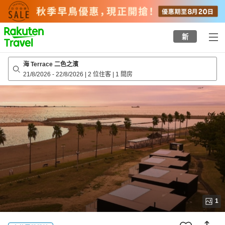
to
top
page
新
海 Terrace 二色之濱
21/8/2026
-
22/8/2026
|
2 位住客
|
1 間房
1