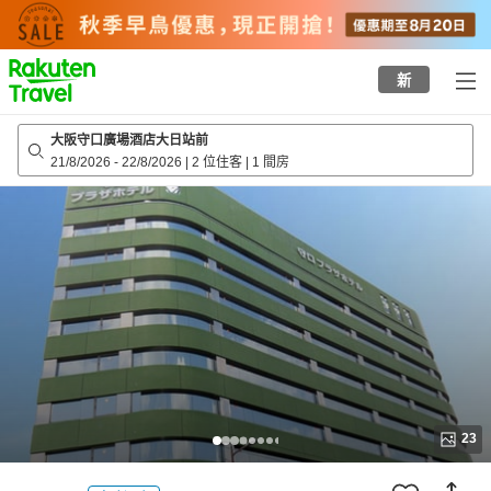
to
top
page
新
大阪守口廣場酒店大日站前
21/8/2026
-
22/8/2026
|
2 位住客
|
1 間房
23