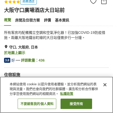
商務酒店
大阪守口廣場酒店大日站前
概覽
房間及住宿方案
評價
基本資訊
所有客房均配備獨立空調和空氣淨化器！已加強COVID-19防疫措
施。距離大阪地鐵谷町線的大日站僅需步行一分鐘。
守口, 大阪府, 日本
於地圖上顯示
好
評語數量：
436
3.8
住宿設施
停車場
水療/美容院
本網站使用 cookie 以提升使用者體驗，並分析我們網站的表
餐廳
自動販賣機
現與流量。我們也會向我們的社群媒體、廣告和分析合作夥伴
分享您使用我們網站的相關資訊。
私隱政策
主頁
日本
大阪府
守口
大阪守口廣場酒店大日站前
不要銷售我的個人資料
接受所有
找客房